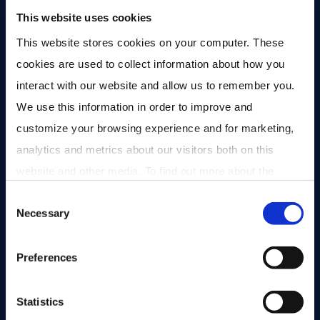
This website uses cookies
This website stores cookies on your computer. These 
cookies are used to collect information about how you 
interact with our website and allow us to remember you. 
We use this information in order to improve and 
customize your browsing experience and for marketing, 
analytics and metrics about our visitors both on this 
website and other media. To find out more about the 
cookies we use, see our 
Privacy Policy
.
Consent
Necessary
Selection
Preferences
INVESTEREN MET MARKTLINK CAPITAL
Statistics