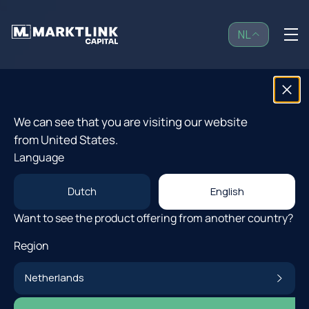
NL
NL
Gesloten
Noord Amerika
IT & Innovatie
Open Fondsen
Venture Capital
Fonds
We can see that you are visiting our website
from United States.
Strategie
III
Language
Investor Community
Dutch
English
Ons derde fund-of-funds dat toegang biedt tot een
Want to see the product offering from another country?
Insights
gediversifieerde portefeuille van vooraanstaande venture
Region
capital
-fondsen.
Over ons
Netherlands