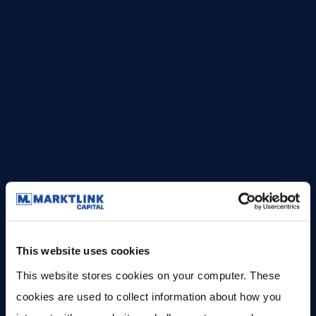
“Ik kijk kritisch naar de
partijen waarin ik geld
investeer. Het liefst in
private equityfondsen met
een goed trackrecord en een
duidelijke strategie."
This website uses cookies
This website stores cookies on your computer. These 
Joep Verbunt
cookies are used to collect information about how you 
Founder Matt Sleeps