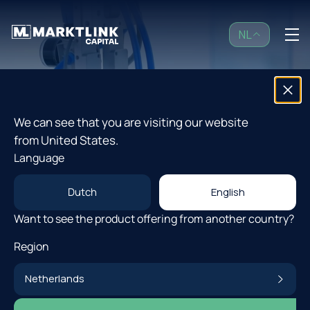
NL
NL
Open Fondsen
We can see that you are visiting our website
from United States.
Strategie
VOOR EN DOOR ONDERNEMERS
Language
Jouw partner in
Investor Community
Dutch
English
private markets
Want to see the product offering from another country?
Insights
Region
Over ons
Netherlands
Over Marktlink Capital