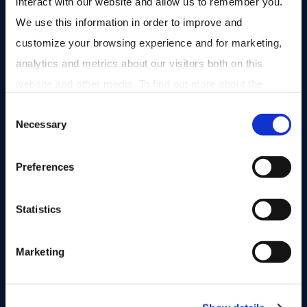
interact with our website and allow us to remember you. 
We use this information in order to improve and 
customize your browsing experience and for marketing, 
analytics and metrics about our visitors both on this 
website and other media. To find out more about the 
cookies we use, see our 
Privacy Policy
.
Consent
Onze Investor Community
Necessary
Selection
Preferences
Statistics
Marketing
PORTFOLIOBEDRIJF
Visma
Software
Noorwegen