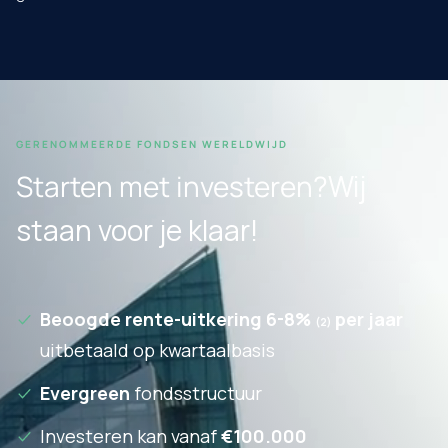
GERENOMMEERDE FONDSEN WERELDWIJD
Starten met investeren?
Wij
staan voor je klaar!
Beoogde rente-uitkering 6-8%
per jaar
(2)
uitbetaald op kwartaalbasis
Evergreen
fondsstructuur
Investeren kan vanaf
€100.000