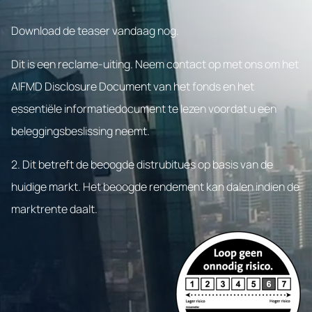
Download de teaser vandaag nog.
Dit is een reclame-uiting. Neem contact op met ons om het
AIFMD Disclosure Document van het fonds en het
essentiële informatiedocument te lezen voordat u een
beleggingsbeslissing neemt.
2. Dit betreft de beoogde distrubitues op basis van de
huidige markt. Het beoogde rendement kan dalen indien de
marktrente daalt.