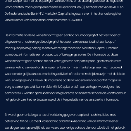
onderworpen aan: (i) de bepalingen van de AIFMD en de daarop gebaseerde regels en
voorschriften, zoals geïmplementeerd in Nederland, en (ii) het toezicht van de AFM en
De Nederlandsche Bank N.V. Marktlink Capital is ingeschreven in het handelsregister
van de Kamer van Koophandel onder nummer 80340180.
De informatie op deze website vormt geen aanbod of uitnodiging tot het verkopen of
uitgeven van, noch enige uitnodiging tot het doen van een aanbod tot aankoop of
inschrijving op enig belang in een investeringsfonds van Marktlink Capital. Evenmin
vormt deze informatie een prospectus of beleggingsadvies.De informatie op deze
website vormt geen aanbod tot het verkrijgen van een participatie, geen enkele vorm
van marketing van een fonds en geen enkele vorm van marketing in een rechtsgebied
waar een dergelijk aanbod, marketingactiviteit of reclame in strijd zou zijn met de lokale
wet- en regelgeving.Hoewel de informatie op deze website met de grootst mogelijke
zorg is samengesteld, kunnen Marktlink Capital en/of haar vertegenwoordigers niet
aansprakelijk worden gehouden voor enige directe of indirecte schade die voortvloeit uit
het gebruik van, het vertrouwen op of de interpretatie van de verstrekte informatie.
Er wordt geen enkele garantie of verklaring gegeven, expliciet noch impliciet, met
betrekking tot de juistheid, volledigheid of betrouwbaarheid van de informatie en er
wordt geen aansprakelijkheid aanvaard voor enige schade die voortvloeit uit het gebruik