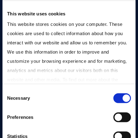
professionals.
This website uses cookies
Schaal door pooling:
Door vermogen te bundelen
This website stores cookies on your computer. These 
ontstaat schaal om een breed en gediversifieerd
cookies are used to collect information about how you 
private-creditportfolio op te bouwen.
interact with our website and allow us to remember you. 
We use this information in order to improve and 
customize your browsing experience and for marketing, 
Spreiding over regio’s:
Fondsen zijn actief in
analytics and metrics about our visitors both on this 
Noord-Amerika en West-Europa, waarbij beoogd
website and other media. To find out more about the 
wordt 60-70% van de leningen aan Europese
cookies we use, see our 
Privacy Policy
.
bedrijven te verstrekken.
Consent
Necessary
Selection
Investor Community:
de investeerders in de
Preferences
fondsen van Marktlink Capital vormen een
boeiend netwerk. We geloven in ondernemen in
Statistics