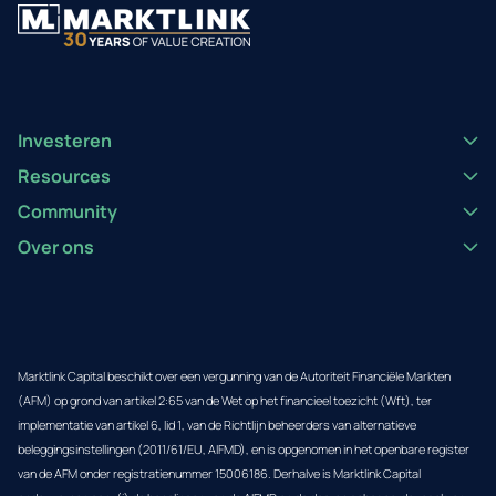
Investeren
Resources
Community
Over ons
Marktlink Capital beschikt over een vergunning van de Autoriteit Financiële Markten
(AFM) op grond van artikel 2:65 van de Wet op het financieel toezicht (Wft), ter
implementatie van artikel 6, lid 1, van de Richtlijn beheerders van alternatieve
beleggingsinstellingen (2011/61/EU, AIFMD), en is opgenomen in het openbare register
van de AFM onder registratienummer 15006186. Derhalve is Marktlink Capital