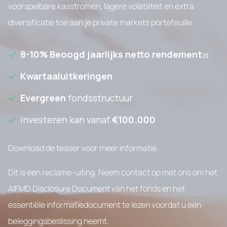
voorspelbare kasstromen, lagere volatiliteit en extra
diversificatie toe aan je private markets portefeuille.
NL
English
8-10% Beoogd jaarlijks netto rendement
(1)
België
Fondsoverzicht
Kwartaaluitkeringen
Evergreen
fondsstructuur
Investeren kan vanaf
€100.000
Download de teaser voor meer informatie.
Dit is een reclame-uiting. Neem contact op met ons om het
AIFMD Disclosure Document van het fonds en het
essentiële informatiedocument te lezen voordat u een
beleggingsbeslissing neemt.