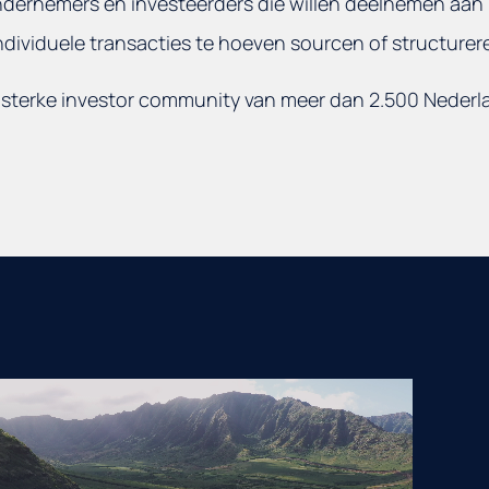
ondernemers en investeerders die willen deelnemen aan
ndividuele transacties te hoeven sourcen of structurer
en sterke investor community van meer dan 2.500 Neder