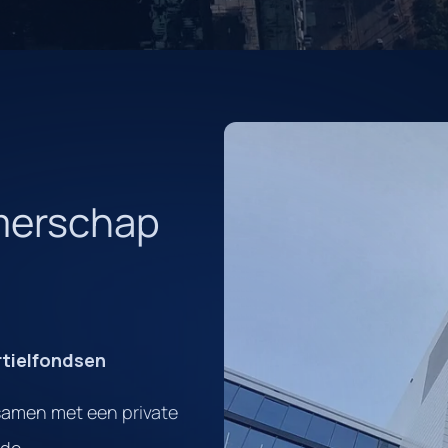
emerschap
rtielfondsen
 samen met een private