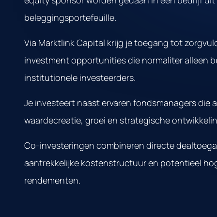
equity sponsor worden gedaan in een bedrijf uit
beleggingsportefeuille.
Via Marktlink Capital krijg je toegang tot zorgvu
investment opportunities die normaliter alleen b
institutionele investeerders.
Je investeert naast ervaren fondsmanagers die ac
waardecreatie, groei en strategische ontwikkelin
Co-investeringen combineren directe dealtoeg
aantrekkelijke kostenstructuur en potentieel ho
rendementen.