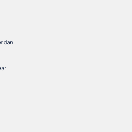
er dan
aar