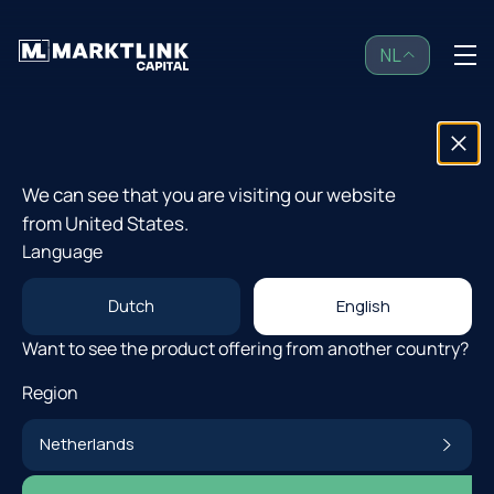
NL
NL
Open Fondsen
2 min leestijd
We can see that you are visiting our website
Nieuwsupdate
from United States.
Strategie
Language
Vooruitblik 2026
Investor Community
Dutch
English
Want to see the product offering from another country?
Door
Constanteyn Roelofs
Insights
Region
Over ons
Netherlands