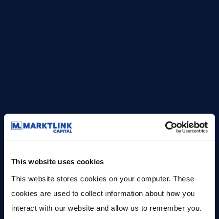
hernieuwde samenwerking met het Nederlandse
topfonds Main Capital Partners aangekondigd. We er in
2026 weer een geweldig jaar van maken met de Marktlink
Capital Investor Community. Hou dus je mailbox in de
gaten voor alle gezellige, sportieve en inhoudelijke
events die we dit jaar organiseren.
This website uses cookies
This website stores cookies on your computer. These 
Vragen gekregen naar
cookies are used to collect information about how you 
interact with our website and allow us to remember you. 
aanleiding van dit artikel?