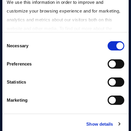
We use this information in order to improve and 
customize your browsing experience and for marketing, 
Vul het formulier hieronder in en we nemen zo spoedig
analytics and metrics about our visitors both on this 
mogelijk contact met je op.
website and other media. To find out more about the 
cookies we use, see our 
Privacy Policy
.
Consent
Necessary
Selection
Preferences
Statistics
Marketing
Show details