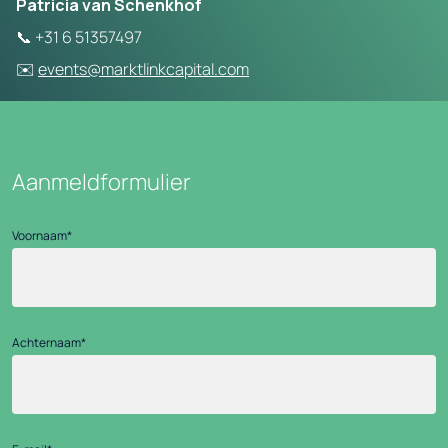
Patricia van Schenkhof
📞 +31 6 51357497
✉️
events@marktlinkcapital.com
Aanmeldformulier
Voornaam
*
Achternaam
*