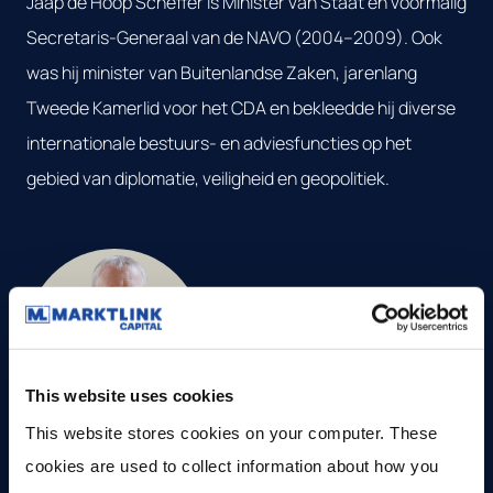
Jaap de Hoop Scheffer is Minister van Staat en voormalig
Secretaris-Generaal van de NAVO (2004–2009). Ook
was hij minister van Buitenlandse Zaken, jarenlang
Tweede Kamerlid voor het CDA en bekleedde hij diverse
internationale bestuurs- en adviesfuncties op het
gebied van diplomatie, veiligheid en geopolitiek.
This website uses cookies
This website stores cookies on your computer. These 
Peter van Uhm
cookies are used to collect information about how you 
Generaal buiten dienst