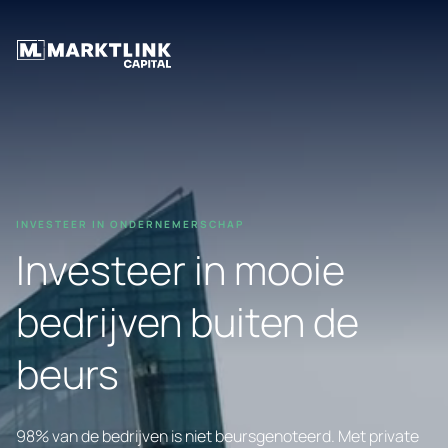
INVESTEER IN ONDERNEMERSCHAP
Investeer in mooie
bedrijven buiten de
beurs
98% van de bedrijven is niet beursgenoteerd. Met private