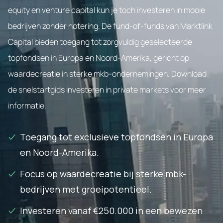
equity en venture capital kun je toch investeren in mooie
bedrijven zonder notering. De fund-of-funds van Marktlink
Capital bieden toegang tot zorgvuldig geselecteerde
topfondsen in Europa en Noord-Amerika, gericht op
waardecreatie in sterke mkb-ondernemingen. Download
de snelstartgids investeren in private markets voor meer
informatie.
Toegang tot exclusieve topfondsen in Europa
en Noord-Amerika.
Focus op waardecreatie bij sterke mbk-
bedrijven met groeipotentieel.
Investeren vanaf €250.000 in een bewezen