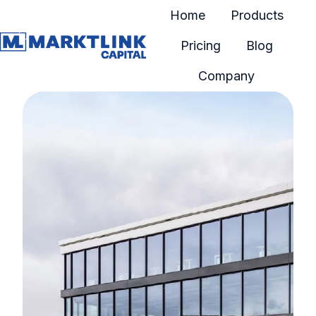
Home
Products
Pricing
Blog
H
Company
o
m
e
p
a
g
e