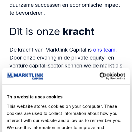
duurzame successen en economische impact
te bevorderen.
Dit is onze
kracht
De kracht van Marktlink Capital is
ons team
.
Door o
nze ervaring in de private equity- en
venture capital-sector kennen we de markt als
geen ander. We weten wat er speelt, nu en in
de toekomst. Onze ervaring en ons brede
internationale netwerk deden we onder
This website uses cookies
andere op bij AlpInvest, Avedon, McKinsey,
Rabobank en Rede partners.
This website stores cookies on your computer. These 
cookies are used to collect information about how you 
Marktlink Capital is onderdeel van
interact with our website and allow us to remember you. 
de
Marktlink Group
, een fusie-en
We use this information in order to improve and 