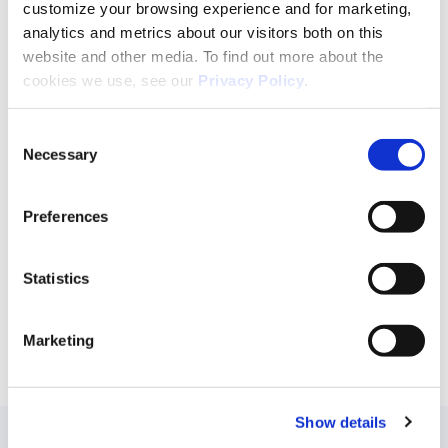
overnameadviseur met twintig vestigingen in
customize your browsing experience and for marketing, 
analytics and metrics about our visitors both on this 
acht Europese landen.
Dit uitgebreide,
website and other media. To find out more about the 
internationale netwerk stelt bedrijven en
cookies we use, see our 
Privacy Policy
.
investeerders moeiteloos met elkaar in
contact, wat resulteert in de beste deal in elke
C
situatie.
Necessary
o
n
s
Preferences
e
Dit bericht delen
n
t
Statistics
S
e
Marketing
l
e
c
Doorgaan met lezen
Show details
t
i