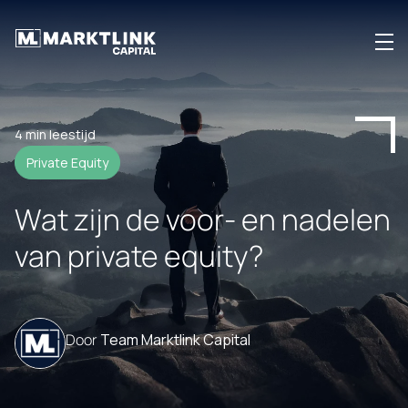
Open Fondsen
4 min leestijd
Private Equity
Strategie
Wat zijn de voor- en nadelen
Insights
van private equity?
Over Ons
Door
Team Marktlink Capital
Ons Team
Contact