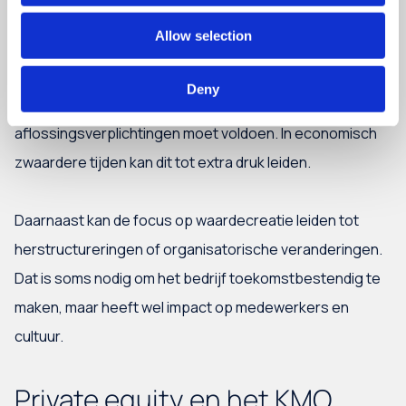
3. Financiële en operationele druk
Allow selection
In buy-out transacties wordt vaak gewerkt met (deels)
geleend geld. Dat kan het rendement versterken, maar
Deny
betekent ook dat het bedrijf aan rente- en
aflossingsverplichtingen moet voldoen. In economisch
zwaardere tijden kan dit tot extra druk leiden.
Daarnaast kan de focus op waardecreatie leiden tot
herstructureringen of organisatorische veranderingen.
Dat is soms nodig om het bedrijf toekomstbestendig te
maken, maar heeft wel impact op medewerkers en
cultuur.
Private equity en het KMO