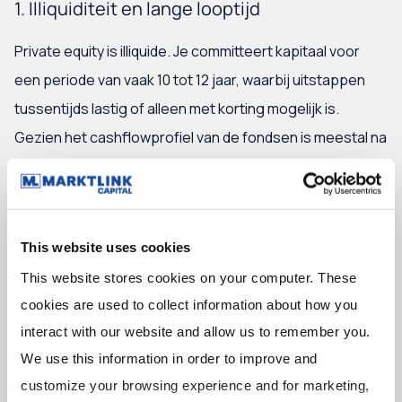
1. Illiquiditeit en lange looptijd
Private equity is illiquide. Je committeert kapitaal voor
een periode van vaak 10 tot 12 jaar, waarbij uitstappen
tussentijds lastig of alleen met korting mogelijk is.
Gezien het cashflowprofiel van de fondsen is meestal na
7 jaar wel de inleg terug, daarna volgt het rendement.
Voor ondernemers geldt iets vergelijkbaars: zodra je
This website uses cookies
een private-equitypartij aan boord haalt, werk je toe naar
This website stores cookies on your computer. These 
een toekomstige exit. Dat kan verkoop aan een andere
cookies are used to collect information about how you 
investeerder, een strategische koper of een beursgang
interact with our website and allow us to remember you. 
zijn. Deze "exit-druk" hoort bij het model en moet
We use this information in order to improve and 
passen bij jouw persoonlijke en zakelijke plannen.
customize your browsing experience and for marketing, 