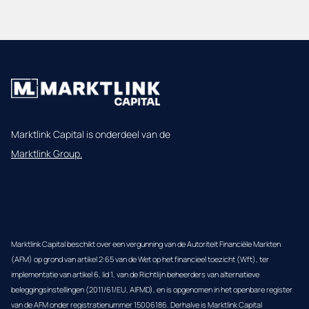
Marktlink Capital is onderdeel van de
Marktlink Group.
Marktlink Capital beschikt over een vergunning van de Autoriteit Financiële Markten
(AFM) op grond van artikel 2:65 van de Wet op het financieel toezicht (Wft), ter
implementatie van artikel 6, lid 1, van de Richtlijn beheerders van alternatieve
beleggingsinstellingen (2011/61/EU, AIFMD), en is opgenomen in het openbare register
van de AFM onder registratienummer 15006186. Derhalve is Marktlink Capital