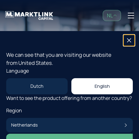
NL
NL
Open Fondsen
0 min leestijd
We can see that you are visiting our website
Referenties
from United States.
Strategie
Language
Ambitieuze én duurzame
Investor Community
groei dankzij Private Equity
Dutch
English
Want to see the product offering from another country?
Insights
Region
Door
Constanteyn Roelofs
Over ons
Netherlands