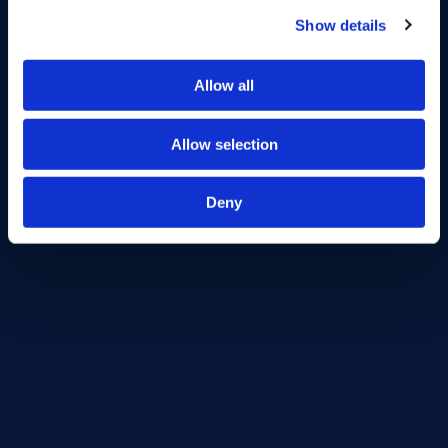
Show details
21 februari, 2025
Allow all
Allow selection
Venture Capital
Deny
''Dankzij Marktlink Capital kan ik
investeren in internationale VC-
fondsen''
Ondernemer Daan is al bijna twintig jaar actief in de
financiële sector. Hij...