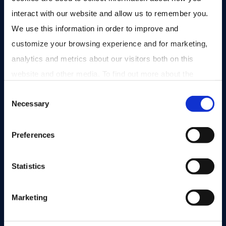
interact with our website and allow us to remember you. 
We use this information in order to improve and 
customize your browsing experience and for marketing, 
analytics and metrics about our visitors both on this 
Gerelateerde
artikelen
website and other media. To find out more about the 
cookies we use, see our 
Privacy Policy
.
Consent
Necessary
Selection
Referenties
Preferences
Ambitieuze én duurzame groei
Statistics
dankzij Private Equity
Fruit op je werk Fruit op je werk groeit dankzij de
Marketing
steun van Mentha Capital...